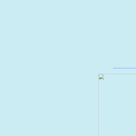
_________