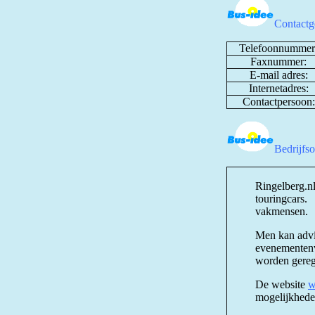
Contactg
Telefoonnummer
Faxnummer:
E-mail adres:
Internetadres:
Contactpersoon:
Bedrijfs
Ringelberg.nl
touringcars.
vakmensen.
Men kan advis
evenementenve
worden gerege
De website
w
mogelijkhede