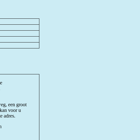
ne
n
weg, een groot
 kan voor u
e adres.
n