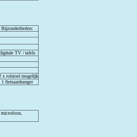
Bijzonderheden:
digitale TV / tafels
 x rolstoel mogelijk
1 fietsaanhanger
, microfoon,