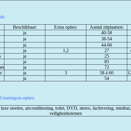
rk:
Beschikbaar:
Extra opties:
Aantal zitplaatsen:
ja
40-58
ja
38-54
ja
44-66
ja
1,2
27
s
ja
25
ja
85
ars
ja
72
s
ja
3
58 á 60
12
ja
54
 touringcar-opties:
 luxe stoelen, airconditioning, toilet, DVD, stereo, luchtvering, minibar
veiligheidsriemen