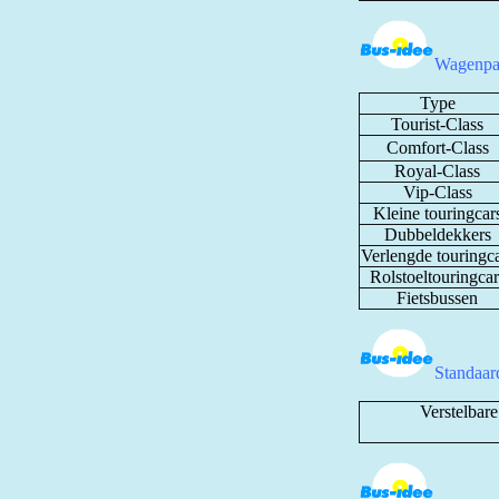
Wagenpa
Type
Tourist-Class
Comfort-Class
Royal-Class
Vip-Class
Kleine touringcar
Dubbeldekkers
Verlengde touringc
Rolstoeltouringcar
Fietsbussen
Standaard
Verstelbare