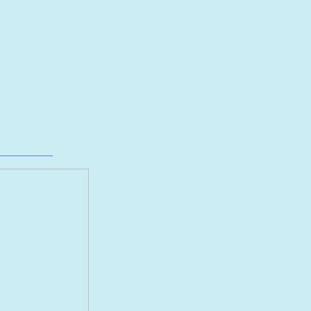
__________