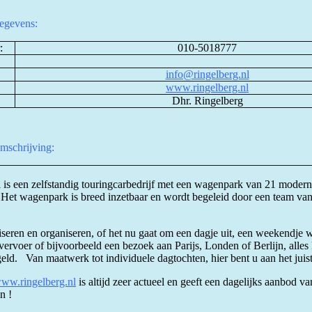
egevens:
:
010-5018777
info@ringelberg.nl
www.ringelberg.nl
Dhr. Ringelberg
omschrijving:
 is een zelfstandig touringcarbedrijf met een wagenpark van 21 moder
 Het wagenpark is breed inzetbaar en wordt begeleid door een team va
eren en organiseren, of het nu gaat om een dagje uit, een weekendje 
rvoer of bijvoorbeeld een bezoek aan Parijs, Londen of Berlijn, alles
ld. Van maatwerk tot individuele dagtochten, hier bent u aan het juist
ww.ringelberg.nl
is altijd zeer actueel en geeft een dagelijks aanbod va
n !