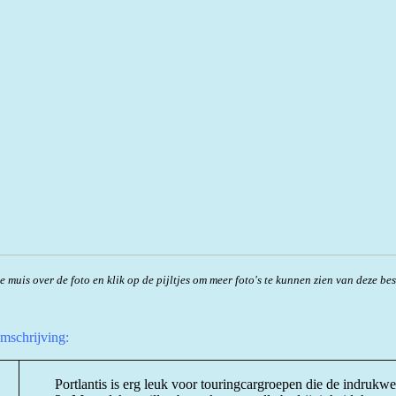
e muis over de foto en klik op de pijltjes om meer foto's te kunnen zien van d
eze be
omschrijving:
Portlantis is erg leuk voor touringcargroepen die de indruk