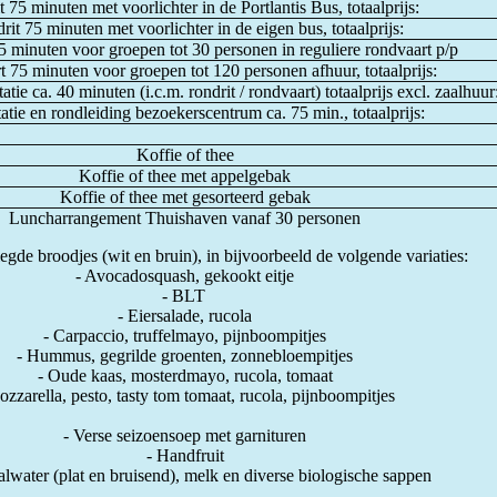
 75 minuten met voorlichter in de Portlantis Bus, totaalprijs:
rit 75 minuten met voorlichter in de eigen bus, totaalprijs:
 minuten voor groepen tot 30 personen in reguliere rondvaart p/p
 75 minuten voor groepen tot 120 personen afhuur, totaalprijs:
tie ca. 40 minuten (i.c.m. rondrit / rondvaart) totaalprijs excl. zaalhuur
atie en rondleiding bezoekerscentrum ca. 75 min., totaalprijs:
Koffie of thee
Koffie of thee met appelgebak
Koffie of thee met gesorteerd gebak
Luncharrangement Thuishaven vanaf 30 personen
gde broodjes (wit en bruin), in bijvoorbeeld de volgende variaties:
- Avocadosquash, gekookt eitje
- BLT
- Eiersalade, rucola
- Carpaccio, truffelmayo, pijnboompitjes
- Hummus, gegrilde groenten, zonnebloempitjes
- Oude kaas, mosterdmayo, rucola, tomaat
ozzarella, pesto, tasty tom tomaat, rucola, pijnboompitjes
- Verse seizoensoep met garnituren
- Handfruit
alwater (plat en bruisend), melk en diverse biologische sappen