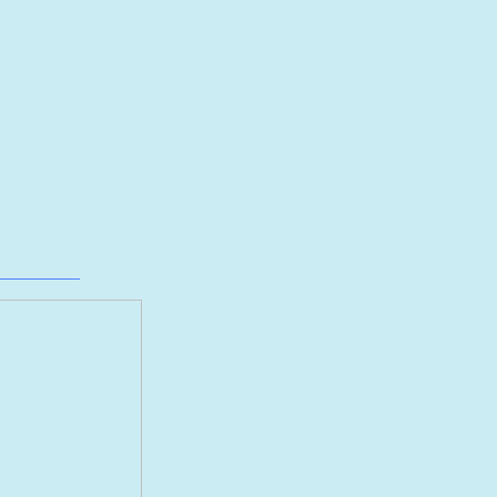
_________