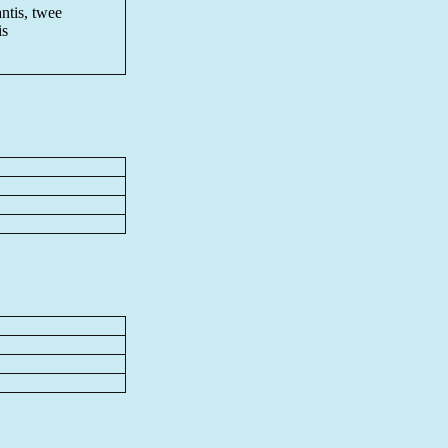
antis, twee
is