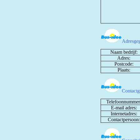
Adresgeg
Naam bedrijf:
Adres:
Postcode:
Plaats:
Contactg
Telefoonnummer
E-mail adres:
Internetadres:
Contactpersoon: