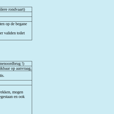
liere rondvaart)
tten op de begane
r validen toilet
nenoordbrug !)
chikbaar op aanvraag.
is.
rekken, mogen
toegestaan en ook