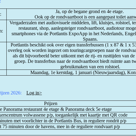
:
Ja, op de begane grond en 4e etage.
:
Ook op de rondvaartboot is een aangepast toilet aan
Vergaderzalen met audiovisuele middelen, lift, kluisjes, rolstoel, te
restaurant, shop, aanlegsteiger rondvaartboot, audiotour moge
n:
smartphones via de Portlantis ExpoApp in het Nederlands, Engels
Spaans.
Portlantis beschikt ook over eigen transferbussen (1 x 87 & 1 x 5
overleg ook worden ingezet om touringcargroepen naar de rondvaa
als dit bijvoorbeeld beter uitkomt met de rij- en rusttijden van d
groep. De transferbus naar de rondvaartboot biedt ruimte aan t
gebruikmaken van een rolstoel.
Maandag, 1e kerstdag, 1 januari (Nieuwjaarsdag), Ko
rijzen 2026:
Log in>
Prijzen
e Panorama restaurant 4e etage & Panorama deck 5e etage
kerscentrum volwassene p/p, toegankelijk met kaartje met QR code
nuten met voorlichter in de Portlantis Bus, in reguliere rondrit p/p
 75 minuten door de havens, mee in de reguliere rondvaart p/p