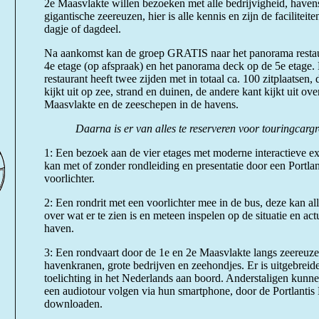
2e Maasvlakte willen bezoeken met alle bedrijvigheid, haven
gigantische zeereuzen, hier is alle kennis en zijn de faciliteit
dagje of dagdeel.
Na aankomst kan de groep GRATIS naar het panorama restau
4e etage (op afspraak) en het panorama deck op de 5e etage.
restaurant heeft twee zijden met in totaal ca. 100 zitplaatsen,
kijkt uit op zee, strand en duinen, de andere kant kijkt uit ove
Maasvlakte en de zeeschepen in de havens.
Daarna is er van alles te reserveren voor touringcarg
1: Een bezoek aan de vier etages met moderne interactieve exp
kan met of zonder rondleiding en presentatie door een Portlan
voorlichter.
2: Een rondrit met een voorlichter mee in de bus, deze kan all
over wat er te zien is en meteen inspelen op de situatie en actu
haven.
3: Een rondvaart door de 1e en 2e Maasvlakte langs zeereuze
havenkranen, grote bedrijven en zeehondjes. Er is uitgebreide
toelichting in het Nederlands aan boord. Anderstaligen kunn
een audiotour volgen via hun smartphone, door de Portlanti
downloaden.