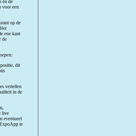
s en de
en voor een
rant op de
 Het
 de ene kant
r de
roepen:
ositie, dit
tis
es vertellen
aliteit in de
n,
 live
en eventueel
s ExpoApp te