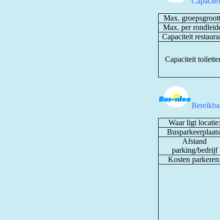
Capacite
Max. groepsgroott
Max. per rondleide
Capaciteit restaura
Capaciteit toilette
Bereikbaa
Waar ligt locatie
Busparkeerplaats
Afstand
parking/bedrijf
Kosten parkeren