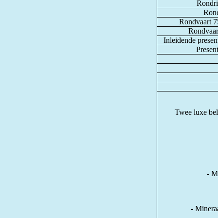
Rondrit
Rond
Rondvaart 75
Rondvaart
Inleidende presenta
Present
Twee luxe bele
- M
- Minera