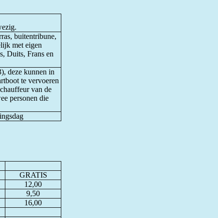
wezig.
rras, buitentribune,
lijk met eigen
, Duits, Frans en
3), deze kunnen in
rtboot te vervoeren
e chauffeur van de
wee personen die
ningsdag
GRATIS
12,00
9,50
16,00