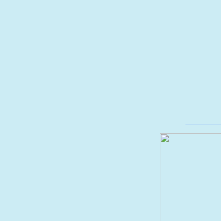
_________