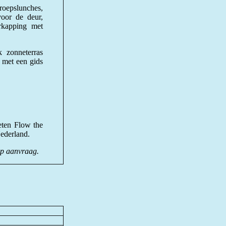
oepslunches,
voor de deur,
erkapping met
k zonneterras
 met een gids
eten Flow the
Nederland.
p aanvraag.