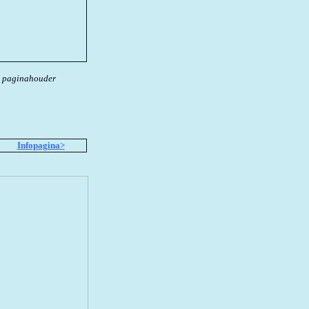
e paginahouder
Infopagina>