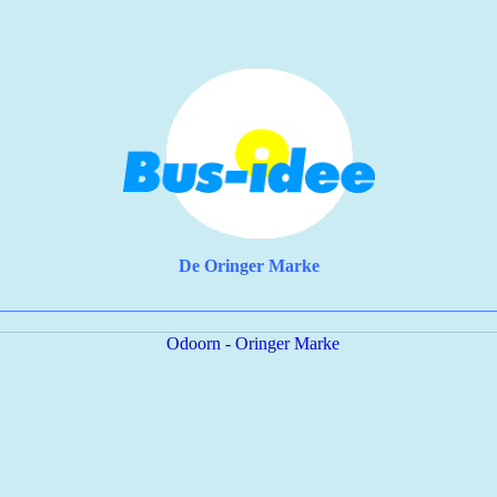
De Oringer Marke
________________________________________________________