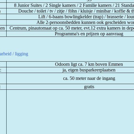
8 Junior Suites / 2 Single kamers / 2 Familie kamers / 21 Stand
n
Douche / toilet / tv / zitje / föhn / kluisje / minibar / koffie & t
Lift / 6-baans bowlingkelder (trap) / brasserie / lo
Alle 2-persoonsbedden kunnen ook gescheiden wo
ten
Centrum, pinautomaat op ca. 50 meter, evt.12 extra kamers in de
Programma's en prijzen op aanvraag
rheid / ligging
:
Odoorn ligt ca. 7 km boven Emmen
:
ja, eigen busparkeerplaatsen
ca. 50 meter naar de ingang
:
gratis