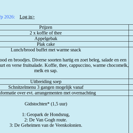
p/p 2026:
Log in>
Prijzen
2 x koffie of thee
Appelgebak
Plak cake
Lunch/brood buffet met warme snack
ood en broodjes. Diverse soorten hartig en zoet beleg, salade en een
rt en verse fruitsalade. Koffie, thee, cappuccino, warme chocomelk,
melk en sap.
Uitbreiding soep
Schnitzelmenu 3 gangen mogelijk vanaf
formatie over evt. arrangementen met overnachting
Gidstochten* (1,5 uur)
1: Geopark de Hondsrug,
2: De Van Gogh route.
3: De Geheimen van de Veenkolonien.