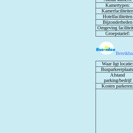
Kamertypen:
Kamerfaciliteite
Hotelfaciliteiten
Bijzonderheden
Omgeving facilitei
Groepstarief:
Bereikbaa
Waar ligt locatie
Busparkeerplaats
Afstand
parking/bedrijf
Kosten parkeren