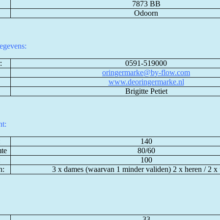
7873 BB
Odoorn
egevens:
:
0591-519000
oringermarke@by-flow.com
www.deoringermarke.nl
Brigitte Petiet
nt:
:
140
mte
80/60
:
100
n:
3 x dames (waarvan 1 minder validen) 2 x heren / 2 x 
33