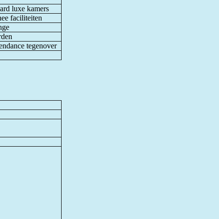
aard luxe kamers
hee faciliteiten
unge
rden
pendance tegenover