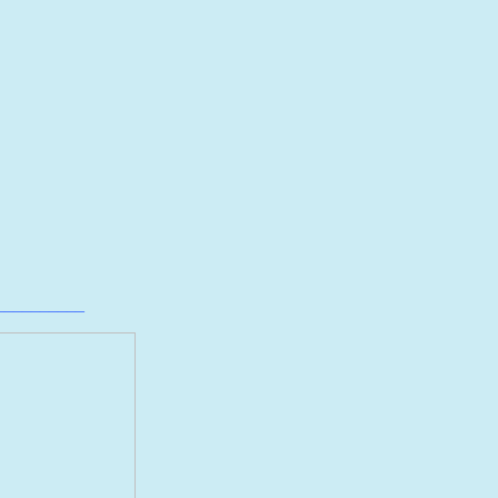
__________