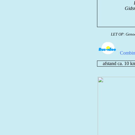
Gidsr
LET OP: Genoe
Combina
afstand ca. 10 k