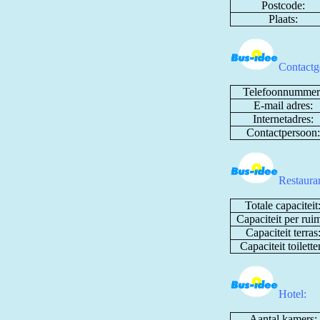
Postcode:
Plaats:
Contactg
Telefoonnummer
E-mail adres:
Internetadres:
Contactpersoon:
Restaura
Totale capaciteit
Capaciteit per rui
Capaciteit terras
Capaciteit toilette
Hotel:
Aantal kamers: