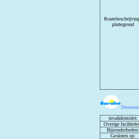
Routebeschrijving
plattegrond
Diversen
invalidentoilet:
Overige faciliteite
Bijzonderheden:
Gesloten op: