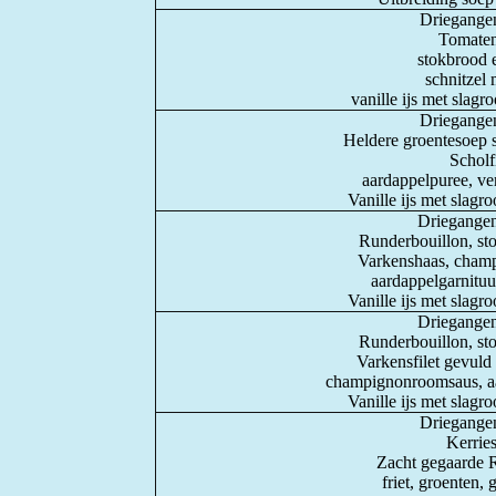
Driegangen
Tomaten
stokbrood e
schnitzel 
vanille ijs met slagr
Driegangen
Heldere groentesoep s
Scholfi
aardappelpuree, ver
Vanille ijs met slagr
Driegangen
Runderbouillon, sto
Varkenshaas, cham
aardappelgarnituur
Vanille ijs met slagr
Driegangen
Runderbouillon, sto
Varkensfilet gevuld
champignonroomsaus, aar
Vanille ijs met slagr
Driegangen
Kerries
Zacht gegaarde 
friet, groenten,