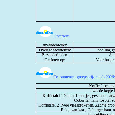
Diversen:
invalidentoilet:
Overige faciliteiten:
podium, ge
Bijzonderheden:
Aan
Gesloten op:
Voor busgro
Consumenten groepsprijzen p/p 202
Koffie / thee m
tweede kopje k
Koffietafel 1 Zachte broodjes, gesneden tarw
Coburger ham, rosbief zo
Koffietafel 2 Twee vleeskroketten, Zachte broo
Beleg van kaas, Coburger ham, ro
Uitbreiding soep 