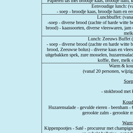
Papieren tas met broodje kaas, broodje ham, k
Eenvoudige lunch: (v
- soep - broodje kaas, broodje ham en ee
Lunchbuffet: (vana
-soep - diverse brood (zachte of harde witte b
brood) - kaassoorten, diverse vleeswaren, jam 
melk
Lunch: Zeeuws Buffet (
- soep - diverse brood (zachte en harde witte b
brood, Zeeuwse bolus) - diverse kaas en vlee
uitgebakken spek, zure mosselen, huzarensala
koffie, thee, melk
Warm & koud
(vanaf 20 personen, wijzi
Soe
- stokbrood met 
Koud
Huzarensalade - gevulde eieren - beenham -
gerookte zalm - gerookte m
Warm
Kippenpootjes - Saté - procureur met champign