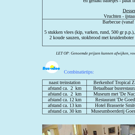
en gehakt balletjes - patat f
Desser
Vruchten - ijstaa
Barbecue (vanaf 
5 stukken vlees (kip, varken, rund, 500 gr p.p.)
2 koude sauzen, stokbrood met kruidenboter 
LET OP: Genoemde prijzen kunnen afwijken, voo
Combinatietips:
naast treinstation
Berkenhof Tropical Z
afstand ca. 2 km
Betaalbaar busrestaur
afstand ca. 2 km
Museum met 'De Nach
afstand ca. 12 km
Restaurant 'De Goed
afstand ca. 13 km
Hotel Brasserie Smits
afstand ca. 30 km
Museumboerderij Goema