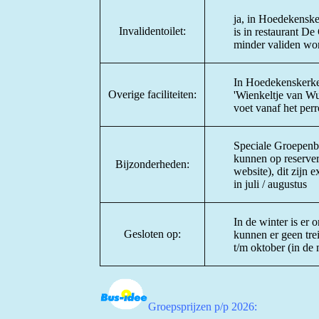
ja, in Hoedekensker
Invalidentoilet:
is in restaurant D
minder validen wor
In Hoedekenskerke 
Overige faciliteiten:
'Wienkeltje van Wul
voet vanaf het perr
Speciale Groepenbr
kunnen op reserveri
Bijzonderheden:
website), dit zijn
in juli / augustus
In de winter is er 
Gesloten op:
kunnen er geen trei
t/m oktober (in d
Groepsprijzen p/p 2026: