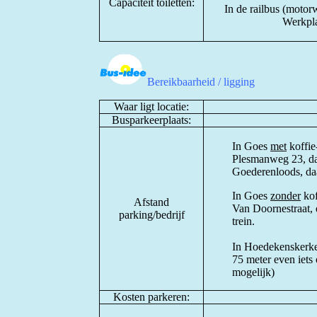
Capaciteit toiletten:
In de railbus (motorw
Werkpla
Bereikbaarheid / ligging
Waar ligt locatie:
Busparkeerplaats:
In Goes
met
koffie
Plesmanweg 23, dan
Goederenloods, daa
In Goes
zonder
kof
Afstand
Van Doornestraat, 
parking/bedrijf
trein.
In Hoedekenskerke 
75 meter even iets
mogelijk)
Kosten parkeren: