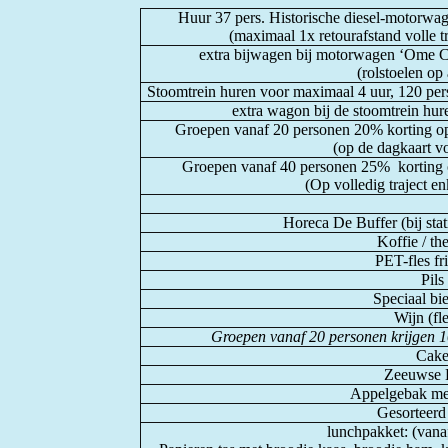
Huur 37 pers. Historische diesel-motorwa
(maximaal 1x retourafstand volle tr
extra bijwagen bij motorwagen ‘Ome Ce
(rolstoelen op
Stoomtrein huren voor maximaal 4 uur, 120 pers.
extra wagon bij de stoomtrein hur
Groepen vanaf 20 personen 20% korting op 
(op de dagkaart vol
Groepen vanaf 40 personen 25% korting op
(Op volledig traject enk
Horeca De Buffer (bij st
Koffie / the
PET-fles fr
Pils
Speciaal bi
Wijn (fle
Groepen vanaf 20 personen krijgen 
Cak
Zeeuwse 
Appelgebak me
Gesorteerd
lunchpakket: (vana