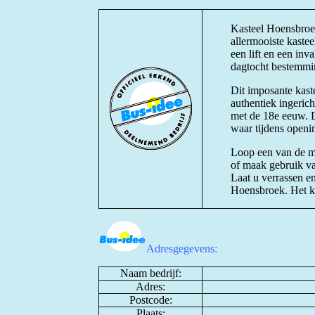
Kasteel Hoensbroe
allermooiste kaste
een lift en een inv
dagtocht bestemmi
Dit imposante kaste
authentiek ingeric
met de 18e eeuw. D
waar tijdens openi
Loop een van de mo
of maak gebruik va
Laat u verrassen e
Hoensbroek. Het ka
Adresgegevens:
Naam bedrijf:
Adres:
Postcode:
Plaats: