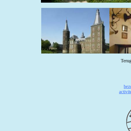
Terug
bez
activi