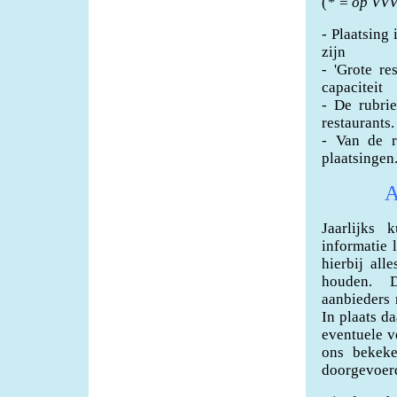
(
* = op VVV
- Plaatsing
zijn
- 'Grote re
capaciteit
- De rubrie
restaurants.
- Van de r
plaatsingen
A
Jaarlijks
informatie 
hierbij all
houden. D
aanbieders 
In plaats d
eventuele v
ons bekeke
doorgevoer