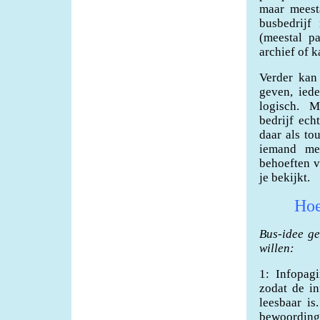
maar meesta
busbedrijf
(meestal p
archief of k
Verder kan 
geven, iede
logisch. Ma
bedrijf ech
daar als to
iemand me
behoeften v
je bekijkt.
Hoe
Bus-idee ge
willen:
1: Infopagi
zodat de in
leesbaar i
bewoordinge