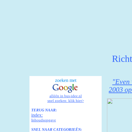
Richt
zoeken met
"Even 
2003 op
alléén in bus-idee.nl
snel zoeken:
klik hier>
TERUG NAAR:
index:
Inhoudsopgave
SNEL NAAR CATEGORIEËN: