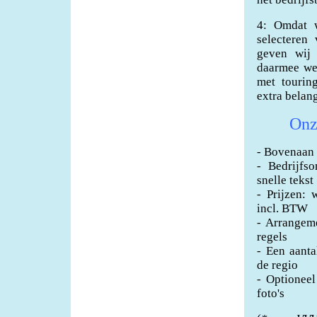
4: Omdat w
selecteren
geven wij 
daarmee we
met tourin
extra belan
Onze
- Bovenaan 
- Bedrijfso
snelle tekst
- Prijzen: 
incl. BTW
- Arrangem
regels
- Een aanta
de regio
- Optionee
foto's