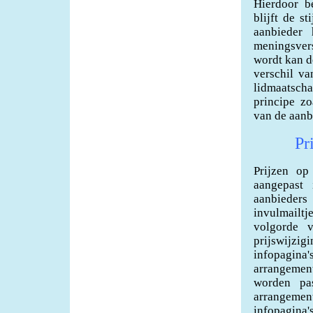
Hierdoor b
blijft de s
aanbieder 
meningsvers
wordt kan de
verschil va
lidmaatsch
principe z
van de aanb
Pr
Prijzen op
aangepast
aanbieder
invulmailt
volgorde 
prijswijz
infopagin
arrangemen
worden pa
arrangeme
infopagina'