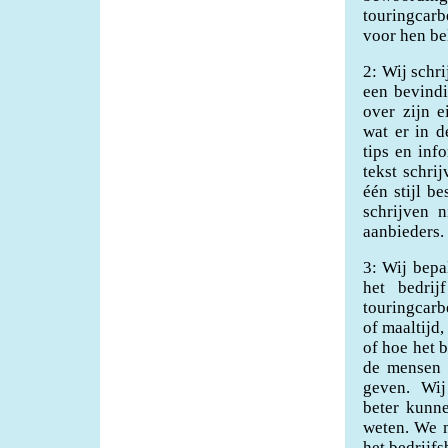
touringcarb
voor hen be
2: Wij schr
een bevind
over zijn e
wat er in d
tips en inf
tekst schri
één stijl b
schrijven 
aanbieders.
3: Wij bepa
het bedrij
touringcarb
of maaltijd,
of hoe het b
de mensen i
geven. Wij 
beter kunne
weten. We m
het bedrijf