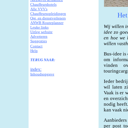
Chauffeurshotels
Alle VVV's
Chauffeursopleidingen
Het
Org. en dienstverleners
ANWB Routeplanner
Wij willen 
Leuke links
idee zo goe
Uitleg website
Adverteren
en hoe we h
Suggesties
willen vast
Contact
Help
Bus-idee is
om informa
TERUG NAAR:
vinden o
index:
touringcarg
Inhoudsopgave
Ieder bedri
wil laten z
Vaak is er w
en overzich
nodig heeft
kan vaak ni
Aanbieders 
per post t