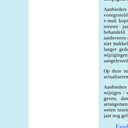
Aanbieders
voorgesteld
e-mail kop
nieuwe ja
behandeld.
aanleveren 
niet makkel
langer ged
wijziginge
aangeleverd
Op deze ma
actualisere
Aanbieders 
wijzigen / 
geven, da
arrangement
weten touri
jaar nog gel
Eenh