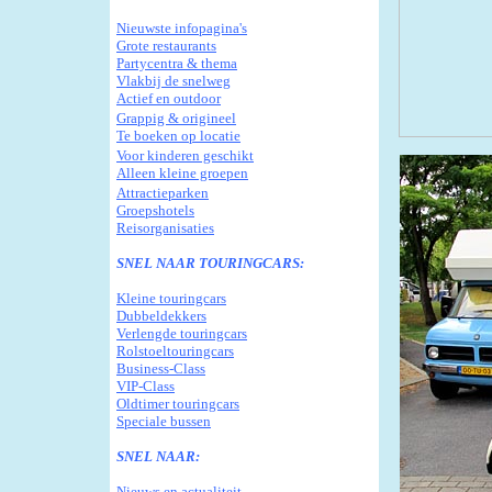
N
ieuwste infopagina's
G
rote restaurants
Partycentra & thema
Vlakbij de snelweg
Actief en outdoor
Grappig & origineel
Te boeken op locatie
Voor kinderen geschikt
Alleen
k
leine groepen
Attractieparken
G
roepshotels
R
eisorganisaties
SNEL NAAR TOURINGCARS:
Kleine touringcars
Dubbeldekkers
Verlengde touringcars
Rolstoeltouringcars
Business-Class
VIP-Class
Oldtimer touringcars
Speciale bussen
SNEL NAAR:
Nieuws en actualiteit