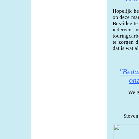
Hopelijk he
op deze man
Bus-idee te
iedereen 
touringcarb
te zorgen d
dat is wat a
"Bedan
onz
We g
Steven